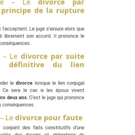
ure – Le
divorce par
 principe de la rupture
x l’acceptent. Le juge s’assure alors que
 librement son accord. Il prononce le
 conséquences.
e – Le
divorce par suite
on définitive du lien
nder le
divorce
lorsque le lien conjugal
é. Ce sera le cas si les époux vivent
ns deux ans
. C’est le juge qui prononce
es conséquences.
– Le
divorce pour faute
conjoint des faits constitutifs d’une
uvelée des devoirs et obligations du