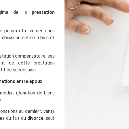
régime de la
prestation
le pourra être versée sous
ombinaison entre un bien et
estation compensatoire, ses
ent de cette prestation
ctif de succession.
nations entre époux
.
médiat (donation de biens
.
onations au dernier vivant),
es du fait du
divorce
, sauf