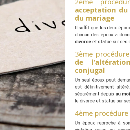
2ème procéd
acceptation du
du mariage
Il suffit que les deux épou
chacun des époux a donné
divorce
et statue sur ses
3ème procédur
de l’altérati
conjugal
Un seul époux peut dema
est définitivement altér
séparément depuis
au moi
le divorce et statue sur s
4ème procédure 
Un époux reproche à son 
violation grave ou reno