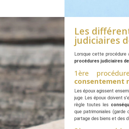
Les différe
judiciaires 
Lorsque cette procédure am
procédures judiciaires de
1ère procéd
consentement 
Les époux agissent ensembl
juge. Les époux doivent s’
règle toutes les
conséqu
que patrimoniales (garde 
partage des biens et des de