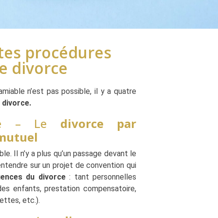
ntes procédures
de divorce
iable n’est pas possible, il y a quatre
 divorce
.
ure – Le
divorce par
mutuel
e. Il n’y a plus qu’un passage devant le
entendre sur un projet de convention qui
ences du divorce
: tant personnelles
des enfants, prestation compensatoire,
ttes, etc.).